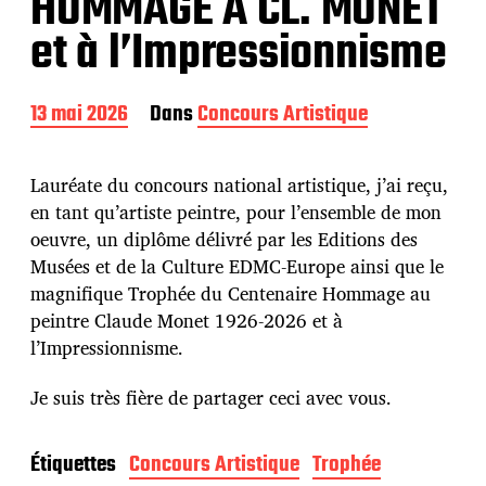
HOMMAGE À CL. MONET
et à l’Impressionnisme
D
13 mai 2026
Dans
Concours Artistique
a
t
e
Lauréate du concours national artistique, j’ai reçu,
d
en tant qu’artiste peintre, pour l’ensemble de mon
e
oeuvre, un diplôme délivré par les Editions des
p
u
Musées et de la Culture EDMC-Europe ainsi que le
b
magnifique Trophée du Centenaire Hommage au
l
peintre Claude Monet 1926-2026 et à
i
l’Impressionnisme.
c
a
t
Je suis très fière de partager ceci avec vous.
i
o
n
Étiquettes
Concours Artistique
Trophée