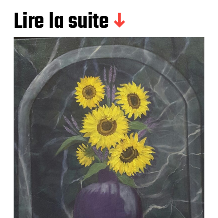
t
i
Lire la suite
o
n