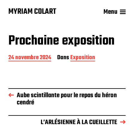
MYRIAM COLART
Menu
Prochaine exposition
D
24 novembre 2024
Dans
Exposition
a
t
e
d
e
p
Aube scintillante pour le repas du héron
u
cendré
b
l
i
L’ARLÉSIENNE À LA CUEILLETTE
c
a