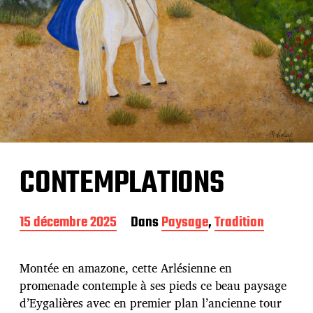
CONTEMPLATIONS
D
15 décembre 2025
Dans
Paysage
,
Tradition
a
t
e
Montée en amazone, cette Arlésienne en
d
promenade contemple à ses pieds ce beau paysage
e
d’Eygalières avec en premier plan l’ancienne tour
p