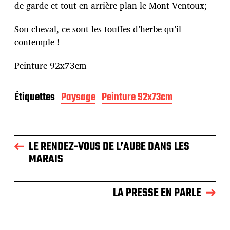
u
de garde et tout en arrière plan le Mont Ventoux;
b
l
Son cheval, ce sont les touffes d’herbe qu’il
i
contemple !
c
a
Peinture 92x73cm
t
i
o
Étiquettes
Paysage
Peinture 92x73cm
n
LE RENDEZ-VOUS DE L’AUBE DANS LES
MARAIS
LA PRESSE EN PARLE