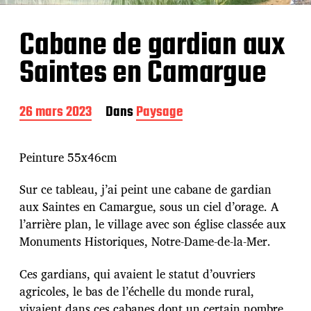
Cabane de gardian aux
Saintes en Camargue
D
26 mars 2023
Dans
Paysage
a
t
e
Peinture 55x46cm
d
e
Sur ce tableau, j’ai peint une cabane de gardian
p
aux Saintes en Camargue, sous un ciel d’orage. A
u
b
l’arrière plan, le village avec son église classée aux
l
Monuments Historiques, Notre-Dame-de-la-Mer.
i
c
Ces gardians, qui avaient le statut d’ouvriers
a
agricoles, le bas de l’échelle du monde rural,
t
i
vivaient dans ces cabanes dont un certain nombre