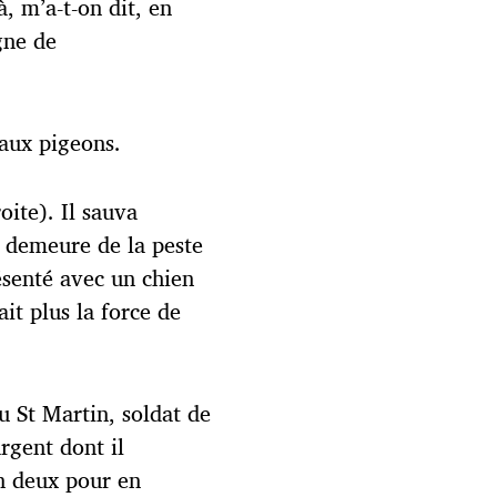
à, m’a-t-on dit, en
gne de
 aux pigeons.
oite). Il sauva
e demeure de la peste
résenté avec un chien
it plus la force de
 St Martin, soldat de
rgent dont il
n deux pour en