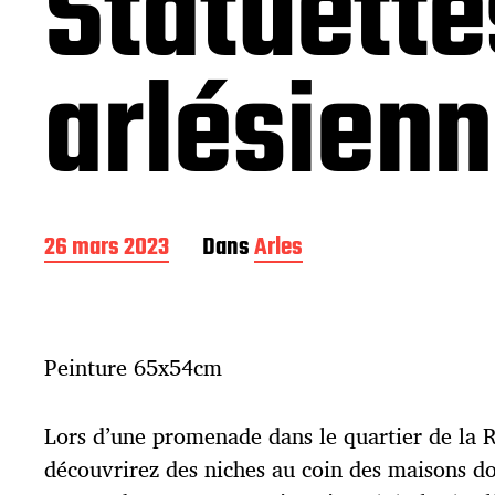
Statuette
arlésien
D
26 mars 2023
Dans
Arles
a
t
e
d
Peinture 65x54cm
e
p
u
Lors d’une promenade dans le quartier de la R
b
l
découvrirez des niches au coin des maisons do
i