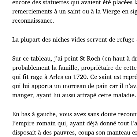
encore des statuettes qui avaient été placées l
c
remerciements à un saint ou à la Vierge en si
a
t
reconnaissance.
i
o
n
La plupart des niches vides servent de refuge
Sur ce tableau, j’ai peint St Roch (en haut à dr
probablement la famille, propriétaire de cett
qui fit rage à Arles en 1720. Ce saint est rep
qui lui apporta un morceau de pain car il n’ava
manger, ayant lui aussi attrapé cette maladie.
En bas à gauche, vous avez sans doute reconnu
l’empire romain qui, ayant déjà donné tout l’a
disposait à des pauvres, coupa son manteau e