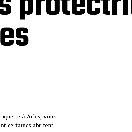
s protectr
nes
oquette à Arles, vous
nt certaines abritent